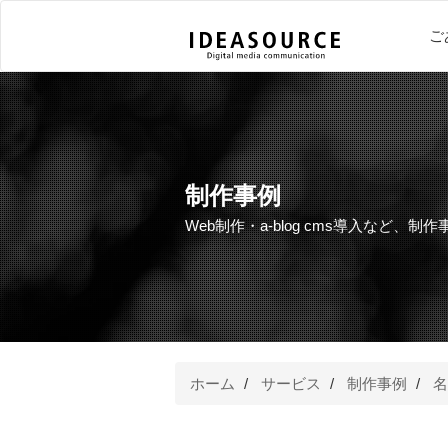
ご
制作事例
Web制作・a-blog cms導入など、制
ホーム
サービス
制作事例
名