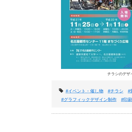
チラシのデザ
タグ
#イベント・催し物
#チラシ
#
#グラフィックデザイン制作
#印