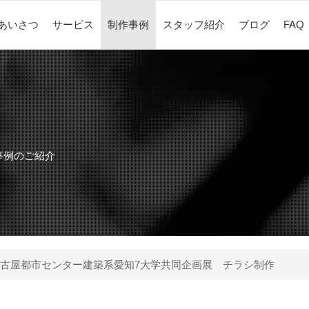
あいさつ
サービス
制作事例
スタッフ紹介
ブログ
FAQ
作事例のご紹介
古屋都市センター建築系愛知7大学共同企画展 チラシ制作