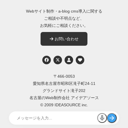
Webサイト制作・a-blog cms導入に関する
ご相談や不明点など、
お気軽にご相談ください。
お問い合わせ
Twitter
〒466-0053
愛知県名古屋市昭和区滝子町24-11
グランドサイト滝子202
名古屋のWeb制作会社 アイデアソース
© 2009 IDEASOURCE inc.
mic
arrow_forward
smart_toy
close
AI ASSISTANT