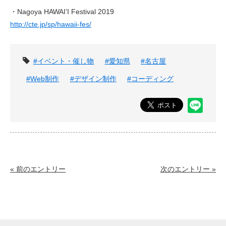
・Nagoya HAWAI’I Festival 2019
http://cte.jp/sp/hawaii-fes/
タグ
#イベント・催し物
#愛知県
#名古屋
#Web制作
#デザイン制作
#コーディング
« 前のエントリー
次のエントリー »