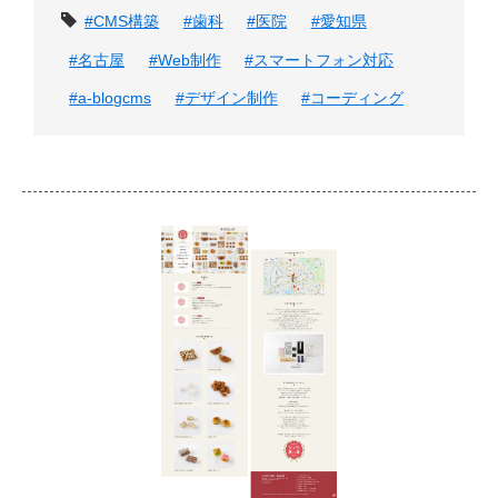
タグ
#CMS構築
#歯科
#医院
#愛知県
#名古屋
#Web制作
#スマートフォン対応
#a-blogcms
#デザイン制作
#コーディング