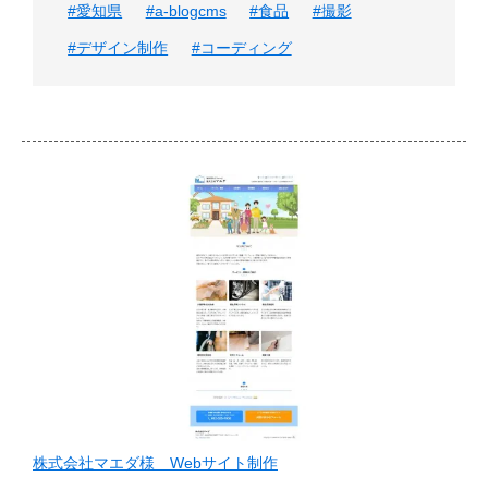
#愛知県
#a-blogcms
#食品
#撮影
#デザイン制作
#コーディング
株式会社マエダ様 Webサイト制作