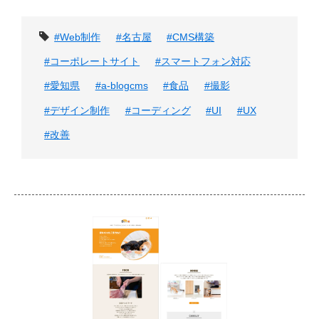
タグ
#Web制作
#名古屋
#CMS構築
#コーポレートサイト
#スマートフォン対応
#愛知県
#a-blogcms
#食品
#撮影
#デザイン制作
#コーディング
#UI
#UX
#改善