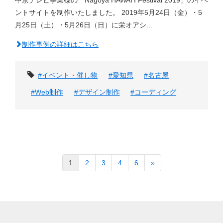
中京テレビ事業様の「Nagoya HAWAI’I Festival 2019」のイベ
ントサイトを制作いたしました。 2019年5月24日（金）・5
月25日（土）・5月26日（日）に栄オアシ...
制作事例の詳細はこちら
タグ
#イベント・催し物
#愛知県
#名古屋
#Web制作
#デザイン制作
#コーディング
1
2
3
4
6
»