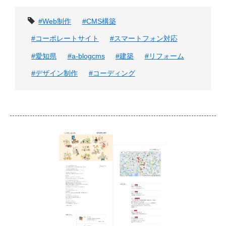
タグ
#Web制作
#CMS構築
#コーポレートサイト
#スマートフォン対応
#愛知県
#a-blogcms
#建築
#リフォーム
#デザイン制作
#コーディング