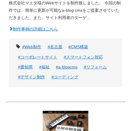
株式会社マエダ様のWebサイトを制作致しました。 今回の制
作では、簡単に更新が可能なa-blog cmsをご提案させていた
だきました。また、サイト利用者のターゲ...
制作事例の詳細はこちら
タグ
#Web制作
#名古屋
#CMS構築
#コーポレートサイト
#スマートフォン対応
#愛知県
#福祉
#a-blogcms
#リフォーム
#デザイン制作
#コーディング