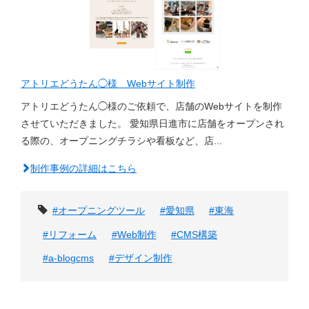
アトリエどうたん◯様 Webサイト制作
アトリエどうたん◯様のご依頼で、店舗のWebサイトを制作
させていただきました。 愛知県日進市に店舗をオープンされ
る際の、オープニングチラシや看板など、店...
制作事例の詳細はこちら
タグ
#オープニングツール
#愛知県
#東海
#リフォーム
#Web制作
#CMS構築
#a-blogcms
#デザイン制作