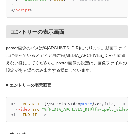
</
script
>
エントリーの表示画面
poster画像のパスは%{ARCHIVES_DIR}になります。動画ファイ
ルに使っているメディア用の%{MEDIA_ARCHIVES_DIR}と間違
えない様にしてください。poster画像の設定は、画像ファイルの
設定がある場合のみ出力する様にしています。
■ エントリーの表示画面
<!-- 
BEGIN_IF
 [{swipelp_video
@type
}/eq/file] -->

<
video
src
=
"%{MEDIA_ARCHIVES_DIR}{swipelp_video@p
<!-- 
END_IF
 -->