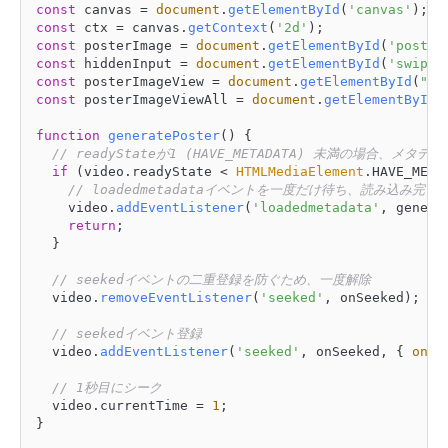
const
 canvas = 
document
.
getElementById
(
'canvas'
const
 ctx = canvas.
getContext
(
'2d'
const
 posterImage = 
document
.
getElementById
(
'poster
const
 hiddenInput = 
document
.
getElementById
(
'swipel
const
 posterImageView = 
document
.
getElementById
(
"po
const
 posterImageViewAll = 
document
.
getElementById
(
function
generatePoster
(
) {

// readyStateが1 (HAVE_METADATA) 未満の場合、メ
if
 (video.
readyState
 < 
HTMLMediaElement
.
HAVE_META
// loadedmetadataイベントを一度だけ待ち、読み込み完了後に
		video.
addEventListener
(
'loadedmetadata'
, genera
return
;

	}

// seekedイベントの二重登録を防ぐため、一度解除
	video.
removeEventListener
(
'seeked'
, onSeeked);

// seekedイベント登録
	video.
addEventListener
(
'seeked'
, onSeeked, { 
once
// 1秒目にシーク
	video.
currentTime
 = 
1
;

}
