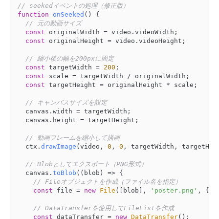
// seekedイベントの処理（修正版）
function
onSeeked
(
) {

// 元の動画サイズ
const
 originalWidth = video.
videoWidth
;

const
 originalHeight = video.
videoHeight
;

// 縮小後の幅を200pxに固定
const
 targetWidth = 
200
;

const
 scale = targetWidth / originalWidth;

const
 targetHeight = originalHeight * scale;

// キャンバスサイズを設定
	canvas.
width
 = targetWidth;

	canvas.
height
 = targetHeight;

// 動画フレームを縮小して描画
	ctx.
drawImage
(video, 
0
, 
0
, targetWidth, targetHeig
// Blobとしてエクスポート（PNG形式）
	canvas.
toBlob
(
(
blob
) =>
 {

// Fileオブジェクトを作成（ファイル名を指定）
const
 file = 
new
File
([blob], 
'poster.png'
, { 
t
// DataTransferを使用してFileListを作成
const
 dataTransfer = 
new
DataTransfer
();
