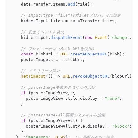
		dataTransfer.
items
.
add
(file);

// input[type="file"]のfilesプロパティに設定
		hiddenInput.
files
 = dataTransfer.
files
;

// 変更イベントを発火
		hiddenInput.
dispatchEvent
(
new
Event
(
'change'
, {
// プレビュー表示（Blob URLを使用）
const
 blobUrl = 
URL
.
createObjectURL
(blob);

		posterImage.
src
 = blobUrl;

// メモリリーク防止
setTimeout
(
() =>
URL
.
revokeObjectURL
(blobUrl), 
// posterImage要素のスタイルを設定
if
 (posterImageView) {

			posterImageView.
style
.
display
 = 
"none"
;

		}

// posterImage-all要素のスタイルを設定
if
 (posterImageViewAll) {

			posterImageViewAll.
style
.
display
 = 
"block"
;

		}

	}, 
'image/png'
, 
0.95
);  
// 品質を95%に設定