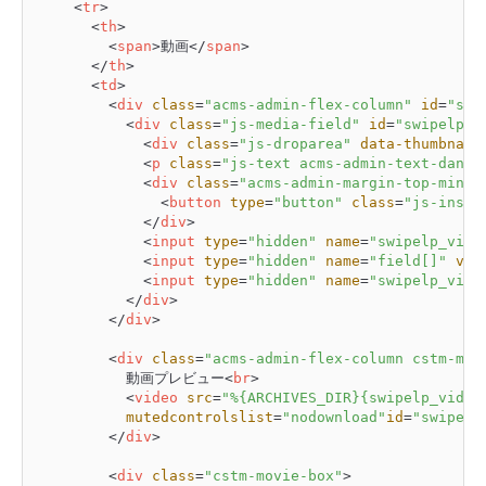
<
tr
>
<
th
>
<
span
>
動画
</
span
>
</
th
>
<
td
>
<
div
class
=
"acms-admin-flex-column"
id
=
"swi
<
div
class
=
"js-media-field"
id
=
"swipelp-m
<
div
class
=
"js-droparea"
data-thumbnail
<
p
class
=
"js-text acms-admin-text-dange
<
div
class
=
"acms-admin-margin-top-mini"
<
button
type
=
"button"
class
=
"js-inser
</
div
>
<
input
type
=
"hidden"
name
=
"swipelp_vide
<
input
type
=
"hidden"
name
=
"field[]"
val
<
input
type
=
"hidden"
name
=
"swipelp_vide
</
div
>
</
div
>
<
div
class
=
"acms-admin-flex-column cstm-mov
					動画プレビュー
<
br
>
<
video
src
=
"%{ARCHIVES_DIR}{swipelp_video
mutedcontrolslist
=
"nodownload"
id
=
"swipeli
</
div
>
<
div
class
=
"cstm-movie-box"
>