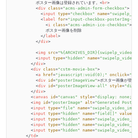
					ポスター画像は登録されています。
<
br
>
<
div
class
=
"acms-admin-form-checkbox"
>
<
input
type
=
"checkbox"
name
=
"swipelp_vi
<
label
for
=
"input-checkbox-posterImg-de
<
i
class
=
"acms-admin-ico-checkbox"
>
</
							ポスター画像を削除

</
label
>
</
div
>
<
img
src
=
"%{ARCHIVES_DIR}{swipelp_video_i
<
input
type
=
"hidden"
name
=
"swipelp_video_
</
div
>
<
div
class
=
"cstm-movie-box"
>
<
a
href
=
"javascript:void(0);"
onclick
=
"ge
<
div
id
=
"posterImageView"
>
ポスター画像が登録
<
div
id
=
"posterImageView-all"
style
=
"disp
</
div
>
<
canvas
id
=
"canvas"
style
=
"display: none;"
>
<
img
id
=
"posterImage"
alt
=
"Generated Poster
<
input
type
=
"file"
name
=
"swipelp_video_imag
<
input
type
=
"hidden"
name
=
"field[]"
value
=
"
<
input
type
=
"hidden"
name
=
"swipelp_video_im
<
input
type
=
"hidden"
name
=
"swipelp_video_im
<
input
type
=
"hidden"
name
=
"swipelp_video_im
</
td
>