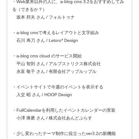
・Web業界以外の人に、a-blog cms 3.2をおすすめしてみ
る（できるか？）
坂本 邦夫 さん / フォルトゥナ
・a-blog cmsで考えるレイアウトと文字組み
石川 寿刀 さん / Letoro* Design
・a-blog cms cloud のサービス開始
平山 智則 さん / アルブストリクス株式会社
永富 敬千 さん / 有限会社アップルップル
・イベントサイトで今週のイベントを表示する
入交 昭 さん / HOOP Design
・FullCalendarを利用したイベントカレンダーの実装
小澤 琢磨 さん / 株式会社あんどぷらす
・少し変わったテーマ制作に役立ったver3.2の新機能