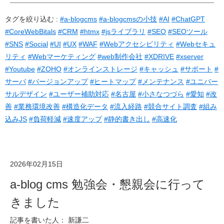
タグを絞り込む :
#a-blogcms
#a-blogcmsの小技
#AI
#ChatGPT
#CoreWebBitals
#CRM
#htmx
#jsライブラリ
#SEO
#SEOツール
#SNS
#Social
#UI
#UX
#WAF
#Webアクセシビリティ
#Webセキュ
リティ
#Webマーケティング
#web制作会社
#XDRIVE
#xserver
#Youtube
#ZOHO
#オンラインストレージ
#キャッシュ
#サポート
#
サーバ
#バージョンアップ
#ヒートマップ
#メンテナンス
#ユニバー
サルデザイン
#ユーザー補助対応
#名古屋
#小さなつづら
#愛知
#改
善
#業務環境改善
#構造化データ
#流入経路
#競合サイト調査
#組み
込みJS
#負荷軽減
#速度アップ
#静的書き出し
#高速化
2026年02月15日
a-blog cms 勉強会・懇親会に行って
きました
記事を書いた人： 新謙二