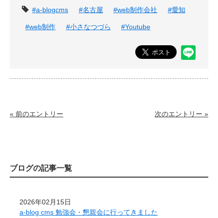
タグ
#a-blogcms
#名古屋
#web制作会社
#愛知
#web制作
#小さなつづら
#Youtube
« 前のエントリー
次のエントリー »
ブログの記事一覧
2026年02月15日
a-blog cms 勉強会・懇親会に行ってきました