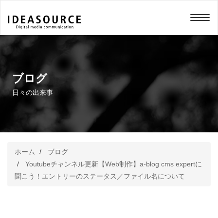
メニュー
ブログ
日々の出来事
ホーム
ブログ
Youtubeチャンネル更新【Web制作】a-blog cms expertに
聞こう！エントリーのステータス／ファイル名について