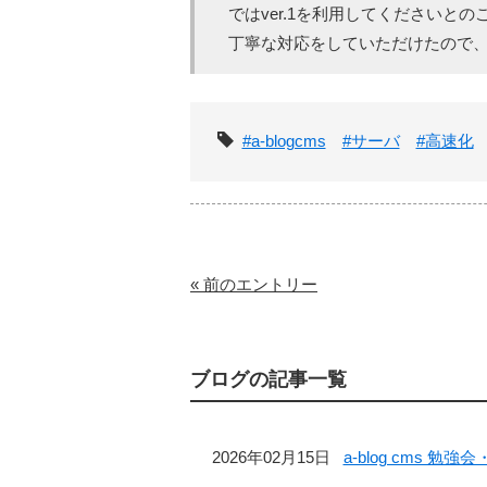
ではver.1を利用してください
丁寧な対応をしていただけたので
タグ
#a-blogcms
#サーバ
#高速化
« 前のエントリー
ブログの記事一覧
2026年02月15日
a-blog cms 